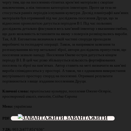
чергу тим, що на поселеннях-гігантах крем’яні матеріали є скоріше
виключенням, а ніж типовою категорією інвентарю. Проте ця теза не
стосується ранніх періодів існування культури. Досвід планіграфії кам’яних
матеріалів був отриманий під час досліджень поселення Друци, що за
відносною хронологією датується періодом В І. Під час польових
досліджень детально фіксувався весь кам’яний інвентар з вказанням глибин,
що дало можливість встановити на якому з поверхів розміщувались вироби.
Так, А.В. Енговатова визначила в якій частині споруди проходили
виробничі та господарчі операції. Також, за напрямком залягання та
розташуванням вістер метальної зброї, автори досліджень припустили, що
поселення зазнало нападу. Поселення Ожеве-острів датується кінцем
періоду В І. В цей час різко збільшується кільскість фортифікованих
поселень та зброї на пам’ятках. Автор ставить на меті визначити як кам’яні
вироби співвідносяться у просторі. А також, чи є однаковим використання
внутрішнього простору споруд на поселенні. Отримані результати
порівнюються з вище згаданим поселенням Друци.
Ключові слова:
трипільська культура, поселення Ожеве-Острів,
просторовий аналіз, енеоліт
, Східна Європа
Мова:
українська
ЗАВАНТАЖИТИ
PDF
:
УДК
:
903.2(477.85)”636”