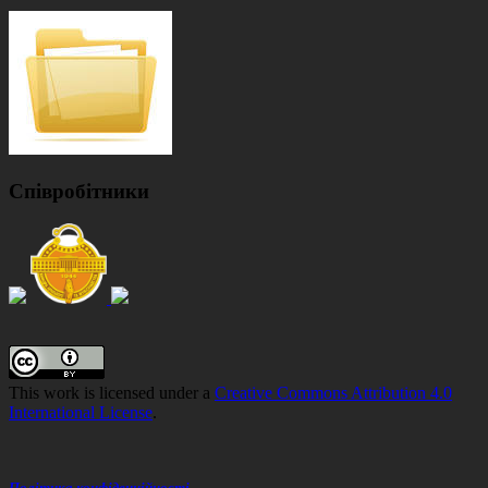
Співробітники
Зміст
колонтитулу
This work is licensed under a
Creative Commons Attribution 4.0
International License
.
Політика конфіденційності