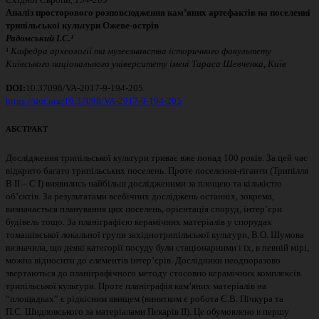
Аналіз просторового
розповсюдження ка
м’яних артефактів на поселенні
т
рипільської культури Ожеве-острів
Радомський І.С.¹
¹
К
афедр
а
археології та музеєзнавства історичного факультету
Київського національного університету імені Тараса Шевченка, Київ
DOI:
10.37098/VA-2017-9-194-205
https://doi.org/10.37098/VA-2017-9-194-205
АБСТРАКТ
Дослідження трипільської культури триває вже понад 100 років. За цей час
відкрито багато трипільських поселень. Проте поселення-гіганти (Трипілля
В ІІ – С І) виявились найбільш дослідженими за площею та кількістю
об’єктів. За результатами всебічних досліджень останніх, зокрема,
визначається планування цих поселень, орієнтація споруд, інтер’єри
будівель тощо. За планіграфією керамічних матеріалів у спорудах
томашівської локальної групи західнотрипільської культури, В.О. Шумова
визначила, що деякі категорії посуду були стаціонарними і їх, в певній мірі,
можна відносити до елементів інтер’єрів. Дослідники неодноразово
звертаються до планіграфічного методу стосовно керамічних комплексів
трипільської культури. Проте планіграфія кам’яних матеріалів на
“площадках” є рідкісним явищем (винятком є робота Є.В. Пічкура та
П.С. Шидловського за матеріалами Пекарів ІІ). Це обумовлено в першу