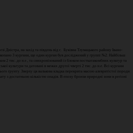
і Дністра, на захід та південь від с. Буківна Тлумацького району Івано-
озкопано 3 кургани, ще один курган був досліджений у группі №2. Найбільш
м 2 тис. до н.е., та синхронізований із блоком посткатакомбних культур та
ї культури та датовані в межах другої чверті 2 тис. до н.е. Всі кургани
ього грунту. Зверху ця валькова кладка перекрита масою алевритістої породи
ату з достатньою кількістю опадів. В епоху бронзи природні зони в регіоні