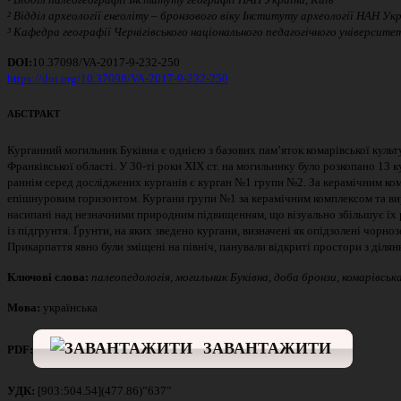
²
В
ідділ
археології
енеоліту
–
бронзового
віку
І
нституту археології
НАН
Укр
³
К
афедр
а
географії
Чернігівського
національного
педагогічного
університе
DOI:
10.37098/VA-2017-9-232-250
https://doi.org/10.37098/VA-2017-9-232-250
АБСТРАКТ
Курганний могильник Буківна є однією з базових пам’яток комарівської культ
Франківської області. У 30-ті роки XIX ст. на могильнику було розкопано 13
раннім серед досліджених курганів є курган №1 групи №2. За керамічним комп
епішнуровим горизонтом. Кургани групи №1 за керамічним комплексом та вироб
насипані над незначними природним підвищенням, що візуально збільшує їх р
із підгрунтя. Ґрунти, на яких зведено кургани, визначені як опідзолені чор
Прикарпаття явно були зміщені на північ, панували відкриті простори з ділян
Ключові слова:
палеопедологія, могильник Буківна, доба бронзи, комарівськ
Мова:
українська
ЗАВАНТАЖИТИ
PDF
:
УДК
:
[903:504.54](477.86)”637”