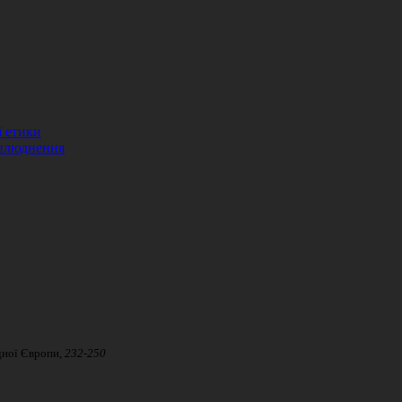
ї етики
рилюднення
ної Європи,
232-250