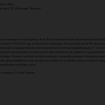
аїни
,
Київ
ту
імені
Т
.
Г
.
Шевченка
,
Чернігів
ури тшинецького культурного кола. Він розташований на високому правому берез
 курганів У 2010-2013 рр. роботи було поновлено. В курганній групі №1 було р
лексом та наконечником стріли курган може бути датований кінцем 3 – початко
ами з кольорових металів можуть бути віднесені до раннього етапу комарівсько
озміри. Основна частина насипів складена із шматків дернини з поверхні давн
ноземи, що розвиваються під луговою рослинністю в умовах тепло-помірного клім
ками буково-грабових лісів
а культура,
Східна Європа