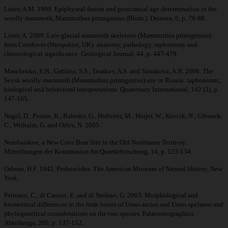
Lister, A.M. 1999. Epiphyseal fusion and postcranial age determination in the
woolly mammoth, Mammuthus primigenius (Blum.). Deinsea, 6, p. 79-88.
Lister, A. 2009. Late-glacial mammoth skeletons (Mammuthus primigenius)
from Condover (Shropshire, UK): anatomy, pathology, taphonomy and
chronological significance. Geological Journal, 44, p. 447-479.
Maschenko, E.N., Gablina, S.S., Tesakov, A.S. and Simakova, A.N. 2006. The
Sevsk woolly mammoth (Mammuthus primigenius) site in Russia: taphonomic,
biological and behavioral interpretations. Quaternary International, 142 (3), p.
147-165.
Nagel, D., Pronin, K., Rabeder, G., Hofreiter, M., Huijer, W., Kavcik, N., Urbanek,
C., Withalm, G. and Orlov, N. 2005.
Nerubaiskoe, a New Cave Bear Site in the Old Nordmann Territory.
Mitteiltungen der Kommission für Quartärforschung, 14, p. 123-134.
Osborn, H.F. 1942. Proboscidea. The American Museum of Natural History, New
York.
Petronio, C., di Canzio, E. and di Stefano, G. 2003. Morphological and
biometrical differences in the limb bones of Ursus arctos and Ursus spelaeus and
phylogenetical considerations on the two species. Palaeontographica
Abteilunga, 269, p. 137-152.