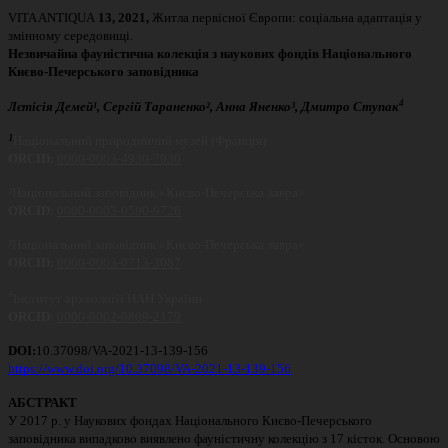
VITA ANTIQUA
13
, 2021,
Житла первісної Європи: соціальна адаптація у
змінному середовищі.
Незвичайна фауністична колекція з наукових фондів Національного
Києво-Печерського заповідника
4
Лєтісія Демей¹, Сергій Тараненко², Анна Яненко³, Дмитро Ступак
¹
Національний природничий музей (Франція)
ORCID:
0000-0003-4930-7030
²
Національний заповідник «Києво-Печерська лавра»
ORCID:
0000-0003-0590-9726
³Національний заповідник «Києво-Печерська лавра»
ORCID:
0000-0003-0713-3087
4
Інститут археології НАН України
ORCID:
0000-0002-0809-2179
DOI:
10.37098/VA-2021-13-139-156
https://www.doi.org/10.37098/VA-2021-13-139-156
АБСТРАКТ
У 2017 р. у Наукових фондах Національного Києво-Печерського
заповідника випадково виявлено фауністичну колекцію з 17 кісток. Основою