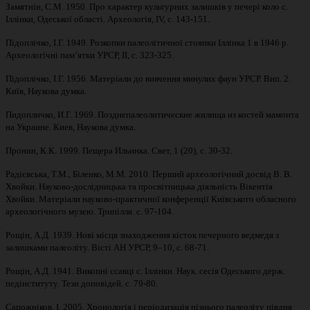
Замятнін, С.М. 1950. Про характер культурних залишків у печері коло с.
Іллінки, Одеської області. Археологія, IV, с. 143-151.
Підоплічко, І.Г. 1949. Розкопки палеолітичної стоянки Іллінка 1 в 1946 р.
Археологічні пам’ятки УРСР, II, с. 323-325.
Підоплічко, І.Г. 1956. Матеріали до вивчення минулих фаун УРСР. Вип. 2.
Київ, Наукова думка.
Пидопличко, И.Г. 1969. Позднепалеолитические жилища из костей мамонта
на Украине. Киев, Наукова думка.
Пронин, К.К. 1999. Пещера Ильинка. Свет, 1 (20), с. 30-32.
Радієвська, Т.М., Біленко, М.М. 2010. Перший археологічний досвід В. В.
Хвойки. Науково-дослідницька та просвітницька діяльність Вікентія
Хвойки. Матеріали науково-практичної конференції Київського обласного
археологічного музею. Трипілля. c. 97-104.
Рощін, А.Д. 1939. Нові місця знаходження кісток печерного ведмедя з
залишками палеоліту. Вісті АН УРСР, 9–10, с. 68-71.
Рощін, А.Д. 1941. Викопні ссавці с. Іллінки. Наук. сесія Одеського держ.
педінституту. Тези доповідей. с. 79-80.
Сапожніков, І. 2005. Хронологія і періодизація пізнього палеоліту півдня