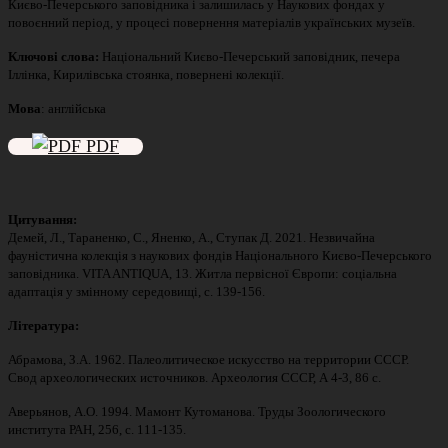
Києво-Печерського заповідника і залишилась у Наукових фондах у
повоєнний період, у процесі повернення матеріалів українських музеїв.
Ключові слова:
Національний Києво-Печерський заповідник, печера
Іллінка, Кирилівська стоянка, повернені колекції.
Мова
: англійська
PDF
Цитування:
Демей, Л., Тараненко, С., Яненко, А., Ступак Д. 2021. Незвичайна
фауністична колекція з наукових фондів Національного Києво-Печерського
заповідника. VITA ANTIQUA, 13. Житла первісної Європи: соціальна
адаптація у змінному середовищі, с. 139-156.
Література:
Абрамова, З.А. 1962. Палеолитическое искусство на территории СССР.
Свод археологических источников. Археология СССР, А 4-3, 86 с.
Аверьянов, А.О. 1994. Мамонт Кутоманова. Труды Зоологического
института РАН, 256, с. 111-135.