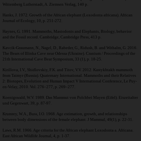
Wittemberg Lutherstadt, A. Ziemsen Verlag, 140 p.
Hanks, J. 1972. Growth of the African elephant (Loxodonta africana). African
Journal of Ecology, 10, p. 251-272.
Haynes, G. 1991. Mammoths, Mastodonts and Elephants, Biology, behavior
and the Fossil record. Cambridge, Cambridge Press, 413 p.
Kavcik-Graumann, N., Nagel, D., Rabeder, G., Ridush, B. and Withalm, G. 2016.
The Bears of Illinka Cave near Odessa (Ukraine). Cranium / Proceedings of the
21th International Cave Bear Symposium, 33 (1), p. 18-25.
Kirillova, I.V., Shidlovskiy, F.K. and Titov, V.V. 2012. Kastykhtakh mammoth
from Taimyr (Russia). Quaternary International. Mammoths and their Relatives
2: Biotopes, Evolution and Human Impact V International Conference, Le Puy-
en-Velay, 2010. Vol. 276–277, p. 269–277.
Koenigswald, W.V. 1989. Das Mammut von Polchbei Mayen (Eifel). Eiszeitalter
und Gegenwart, 39, p. 87-97.
Krumrey, W.A., Buss, I.O. 1968. Age estimation, growth, and relationships
between body dimensions of the female elephant. J Mammal, 49(1), p. 22-31.
Laws, R.M. 1966. Age criteria for the African elephant Loxodonta a. Africana.
East African Wildlife Journal, 4, p. 1-37.