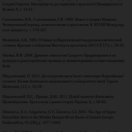
Східної Європи. Матеріали та дослідження з археології Прикарпаття та
Волині, 9, с. 14-31.
Сапожников, И.В., Сапожникова, Г.В. 1989. Новое о пещере Ильинка.
Четвертичный период, палеонтология и археология. К XXVIII Междунар.
геол. конгрессу. с. 179-187.
Филиппов, А.К. 1983. О бивне из Кирилловской позднепалеолитической
стоянки. Краткие сообщения Института археологи АН ССР, 173, с. 39-42.
Хвойка, В.В. 2008. Древние обитатели Среднего Приднепровья и их
культура в доисторические времена (с комментариями и иллюстрациями).
Київ.
Шидловський, П. 2012. Дослідження крем’яного інвентарю Кирилівської
стоянки. Вісник Київського національного університету імені Тараса
Шевченка, 112, с. 53-59.
Шидловський, П.С., Прядко, Д.Ю. 2011. Пізній палеоліт Київського
Правобережжя. Археологія і давня історія України, 6, с. 68-85.
Abramova, Z.A., Grigorieva, G.V., Zaitseva, G.I. 2001. The Age of Upper
Paleolithic Sites in the Middle Dnieper River Basin of Eastern Europe.
Radiocarbon, 43 (2B), p. 1077-1084.