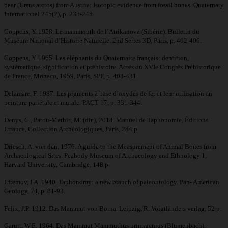
bear (Ursus arctos) from Austria: Isotopic evidence from fossil bones. Quaternary
International 245(2), p. 238-248.
Coppens, Y. 1958. Le mammouth de l’Atrikanova (Sibérie). Bulletin du
Muséum National d’Histoire Naturelle. 2nd Series 3D, Paris, p. 402-406.
Coppens, Y. 1965. Les éléphants du Quaternaire français: dentition,
systématique, signification et préhistoire. Actes du XVIe Congrès Préhistorique
de France, Monaco, 1959, Paris, SPF, p. 403-431.
Delamare, F. 1987. Les pigments à base d’oxydes de fer et leur utilisation en
peinture pariétale et murale. PACT 17, p. 331-344.
Denys, C., Patou-Mathis, M. (dir.), 2014. Manuel de Taphonomie, Éditions
Errance, Collection Archéologiques, Paris, 284 p.
Driesch, A. von den, 1976. A guide to the Measurement of Animal Bones from
Archaeological Sites. Peabody Museum of Archaeology and Ethnology 1,
Harvard University, Cambridge, 148 p.
Efremov, I.A. 1940. Taphonomy: a new branch of paleontology. Pan- American
Geology, 74, p. 81-93.
Felix, J.P. 1912. Das Mammut von Borna. Leipzig, R. Voigtländers verlag, 52 p.
Garutt, W.E. 1964. Das Mammut Mammuthus primigenius (Blumenbach).