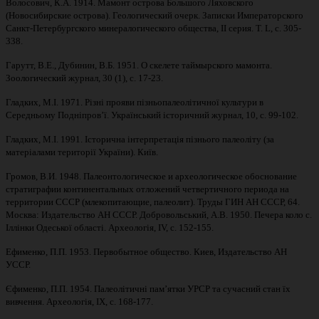
Волосович, К.А. 1914. Мамонт острова Большого Ляховского
(Новосибирские острова). Геологический очерк. Записки Императорского
Санкт-Петербургского минералогического общества, II серия. T. L, с. 305-
338.
Гарутт, В.Е., Дубинин, В.Б. 1951. О скелете таймырского мамонта.
Зоологический журнал, 30 (1), с. 17-23.
Гладких, М.І. 1971. Різні прояви пізньопалеолітичної культури в
Середньому Подніпров’ї. Український історичний журнал, 10, с. 99-102.
Гладких, М.І. 1991. Історична інтерпретація пізнього палеоліту (за
матеріалами території України). Київ.
Громов, В.И. 1948. Палеонтологическое и археологическое обоснование
стратиграфии континентальных отложений четвертичного периода на
территории СССР (млекопитающие, палеолит). Труды ГИН АН СССР, 64.
Москва: Издательство АН СССР. Добровольський, А.В. 1950. Печера коло с.
Іллінки Одеської області. Археологія, IV, с. 152-155.
Ефименко, П.П. 1953. Первобытное общество. Киев, Издательство АН
УССР.
Єфименко, П.П. 1954. Палеолітичні пам’ятки УРСР та сучасний стан їх
вивчення. Археологія, IX, с. 168-177.