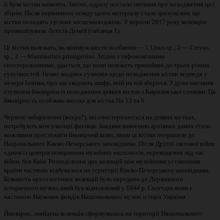
її були кістки мамонта. Звісно, одразу постало питання про походження цієї
збірки. Після первинного огляду цього матеріалу стало зрозумілим, що
кістки походять з різних місцезнаходжень. У вересні 2017 року колекцію
проаналізувала Летісія Демей (таблиця 1).
Ці кістки належать, як мінімум шести особинам — 1 Ursus sp.; 2 — Cervus
sp.; 3 — Mammuthus primigenius. Згідно з тафономічними
спостереженнями, здається, що вони належать принаймні до трьох різних
сукупностей. Немає жодних сумнівів щодо походження кістки ведмедя з
печери Іллінка, про що свідчить шифр, якій на ній зберігся. З дуже високим
ступенем ймовірності походження деяких кісток з Кирилівської стоянки. Ця
ймовірність особливо висока для кісток No 13 та 6.
Червоні забарвлення (вохра?), які спостерігаються на деяких кістках,
потребують консультації фахівця. Завдяки вивченню архівних даних стало
можливим простежити ймовірний шлях, яким ці кістки потрапили до
Національного Києво-Печерського заповідника. Після Другої світової війни
одним із центрів повернення музейних експонатів, переміщених під час
війни, був Київ. Розподілення цих колекцій між музейними установами
країни частково відбувалося на території Києво-Печерського заповідника.
Більшість археологічних колекцій було передано до Державного
історичного музею, який був відновлений у 1944 р. Сьогодні вони є
частиною Наукових фондів Національного музею історії України.
Ймовірно, знайдена колекція сформувалась на території Національного