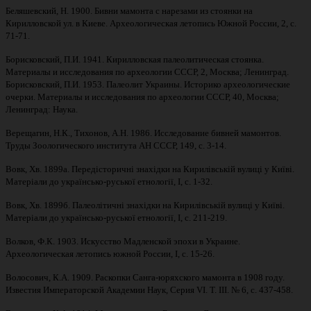
Беляшевский, Н. 1900. Бивни мамонта с нарезами из стоянки на
Кирилловской ул. в Киеве. Археологическая летопись Южной России, 2, с.
71-71.
Борисковский, П.И. 1941. Кирилловская палеолитическая стоянка.
Материалы и исследования по археологии СССР, 2, Москва; Ленинград.
Борисковский, П.И. 1953. Палеолит Украины. Историко археологические
очерки. Материалы и исследования по археологии СССР, 40, Москва;
Ленинград: Наука.
Верещагин, Н.К., Тихонов, А.Н. 1986. Исследование бивней мамонтов.
Труды Зоологического института АН СССР, 149, с. 3-14.
Вовк, Хв. 1899а. Передісторичні знахідки на Кирилівській вулиці у Київі.
Матеріали до українсько-руської етнології, I, c. 1-32.
Вовк, Хв. 1899б. Палеолітичні знахідки на Кирилівській вулиці у Київі.
Матеріали до українсько-руської етнології, I, c. 211-219.
Волков, Ф.К. 1903. Искусство Мадленской эпохи в Украине.
Археологическая летопись южной России, І, с. 15-26.
Волосович, К.А. 1909. Раскопки Санга-юряхского мамонта в 1908 году.
Известия Императорской Академии Наук, Серия VI. Т. III. № 6, с. 437-458.