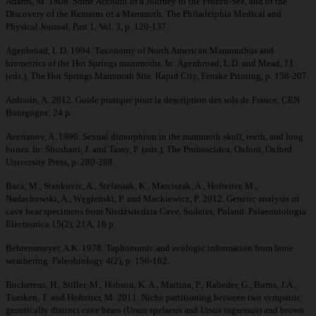
Adams, M. 1808. Some Account of a Journey to the Frozen-Sea, and of the
Discovery of the Remains of a Mammoth. The Philadelphia Medical and
Physical Journal, Part 1, Vol. 3, p. 120-137.
Agenbroad, L.D. 1994. Taxonomy of North American Mammuthus and
biometrics of the Hot Springs mammoths. In: Agenbroad, L.D. and Mead, J.I.
(eds.), The Hot Springs Mammoth Site. Rapid City, Fenske Printing, p. 158-207.
Ardouin, A. 2012. Guide pratique pour la description des sols de France, CEN
Bourgogne, 24 p.
Averianov, A. 1996. Sexual dimorphism in the mammoth skull, teeth, and long
bones. In: Shoshani, J. and Tassy, P. (eds.), The Proboscidea, Oxford, Oxford
University Press, p. 280-288.
Baca, M., Stankovic, A., Stefaniak, K., Marciszak, A., Hofreiter, M.,
Nadachowski, A., Węgleński, P. and Mackiewicz, P. 2012. Genetic analysis of
cave bear specimens from Niedźwiedzia Cave, Sudetes, Poland. Palaeontologia
Electronica 15(2), 21A, 16 p.
Behrensmeyer, A.K. 1978. Taphonomic and ecologic information from bone
weathering. Paleobiology 4(2), p. 150-162.
Bocherens, H., Stiller, M., Hobson, K. A., Martina, P., Rabeder, G., Burns, J.A.,
Tuetken, T. and Hofreiter, M. 2011. Niche partitioning between two sympatric
genetically distinct cave bears (Ursus spelaeus and Ursus ingressus) and brown