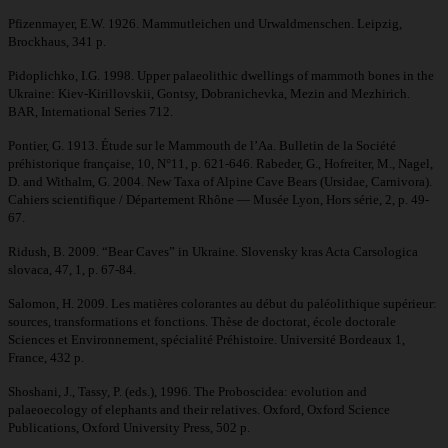
Pfizenmayer, E.W. 1926. Mammutleichen und Urwaldmenschen. Leipzig,
Brockhaus, 341 p.
Pidoplichko, I.G. 1998. Upper palaeolithic dwellings of mammoth bones in the
Ukraine: Kiev-Kirillovskii, Gontsy, Dobranichevka, Mezin and Mezhirich.
BAR, International Series 712.
Pontier, G. 1913. Étude sur le Mammouth de l’Aa. Bulletin de la Société
préhistorique française, 10, N°11, p. 621-646. Rabeder, G., Hofreiter, M., Nagel,
D. and Withalm, G. 2004. New Taxa of Alpine Cave Bears (Ursidae, Carnivora).
Cahiers scientifique / Département Rhône — Musée Lyon, Hors série, 2, p. 49-
67.
Ridush, B. 2009. “Bear Caves” in Ukraine. Slovensky kras Acta Carsologica
slovaca, 47, 1, p. 67-84.
Salomon, H. 2009. Les matières colorantes au début du paléolithique supérieur:
sources, transformations et fonctions. Thèse de doctorat, école doctorale
Sciences et Environnement, spécialité Préhistoire. Université Bordeaux 1,
France, 432 p.
Shoshani, J., Tassy, P. (eds.), 1996. The Proboscidea: evolution and
palaeoecology of elephants and their relatives. Oxford, Oxford Science
Publications, Oxford University Press, 502 p.