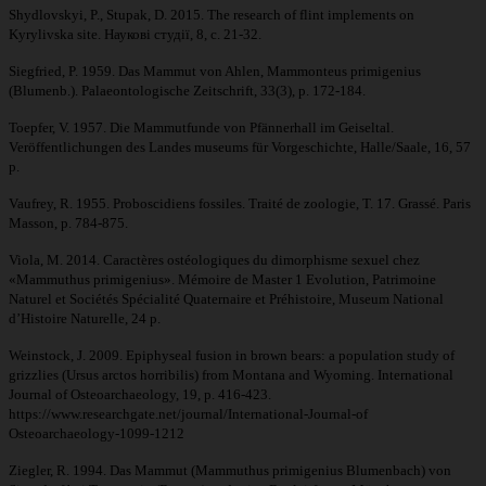
Shydlovskyi, P., Stupak, D. 2015. The research of flint implements on
Kyrylivska site. Наукові студії, 8, с. 21-32.
Siegfried, P. 1959. Das Mammut von Ahlen, Mammonteus primigenius
(Blumenb.). Palaeontologische Zeitschrift, 33(3), p. 172-184.
Toepfer, V. 1957. Die Mammutfunde von Pfännerhall im Geiseltal.
Veröffentlichungen des Landes museums für Vorgeschichte, Halle/Saale, 16, 57
p.
Vaufrey, R. 1955. Proboscidiens fossiles. Traité de zoologie, T. 17. Grassé. Paris
Masson, p. 784-875.
Viola, M. 2014. Caractères ostéologiques du dimorphisme sexuel chez
«Mammuthus primigenius». Mémoire de Master 1 Evolution, Patrimoine
Naturel et Sociétés Spécialité Quaternaire et Préhistoire, Museum National
d’Histoire Naturelle, 24 p.
Weinstock, J. 2009. Epiphyseal fusion in brown bears: a population study of
grizzlies (Ursus arctos horribilis) from Montana and Wyoming. International
Journal of Osteoarchaeology, 19, p. 416-423.
https://www.researchgate.net/journal/International-Journal-of
Osteoarchaeology-1099-1212
Ziegler, R. 1994. Das Mammut (Mammuthus primigenius Blumenbach) von