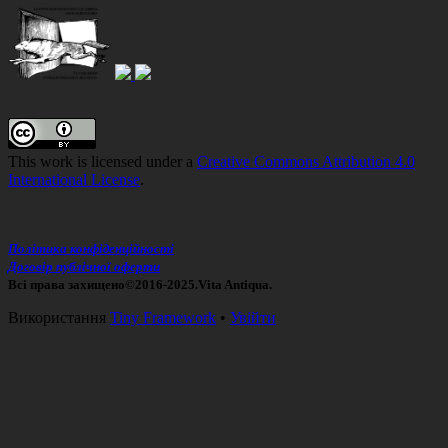
Зміст
колонтитулу
This work is licensed under a
Creative Commons Attribution 4.0
International License
.
Політика конфіденційності
Договір публічної оферти
Всі права захищено©2016-2025.Vita Antiqua.
Використання
Tiny Framework
•
Увійти