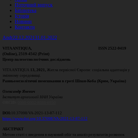
Поточний випуск
Бібліотека
Історія
Новини
Контакти
Автор
Опубліковано
Andr
22.12.2021
31.01.2022
VITA ANTIQUA, ISSN 2522-9419
(Online), 2519-4542 (Print)
Центр палеоетнологічних досліджень
VITA ANTIQUA
13
, 2021,
Житла первісної Європи: соціальна адаптація у
змінному середовищі.
Ранньомезолітичні помешкання в гроті Шпан-Коба (Крим, Україна)
Олександр Яневич
Інститут археології НАН України
ORCID:
0000-0002-8088-6950
DOI:
10.37098/VA-2021-13-87-112
https://www.doi.org/10.37098/VA-2021-13-87-112
АБСТРАКТ
Метою статі є введення в науковий обіг та аналіз результатів розкопок