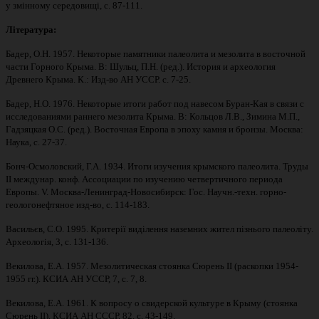
у змінному середовищі, с. 87-111.
Література:
Бадер, О.Н. 1957. Некоторые памятники палеолита и мезолита в восточной
части Горного Крыма. В: Шульц, П.Н. (ред.). История и археология
Древнего Крыма. К.: Изд-во АН УССР. с. 7-25.
Бадер, Н.О. 1976. Некоторые итоги работ под навесом Буран-Кая в связи с
исследованиями раннего мезолита Крыма. В: Кольцов Л.В., Зимина М.П.,
Гадзяцкая О.С. (ред.). Восточная Европа в эпоху камня и бронзы. Москва:
Наука, с. 27-37.
Бонч-Осмоловский, Г.А. 1934. Итоги изучения крымского палеолита. Труды
ІІ междунар. конф. Ассоциации по изучению четвертичного периода
Европы. V. Москва-Ленинград-Новосибирск: Гос. Научн.-техн. горно-
геологонефтяное изд-во, с. 114-183.
Васильєв, С.О. 1995. Критерії виділення наземних жител пізнього палеоліту.
Археологія, 3, с. 131-136.
Векилова, Е.А. 1957. Мезолитическая стоянка Сюрень II (раскопки 1954-
1955 гг.). КСИА АН УССР, 7, с. 7, 8.
Векилова, Е.А. 1961. К вопросу о свидерской культуре в Крыму (стоянка
Сюрень II). КСИА АН СССР, 82, с. 43-149.