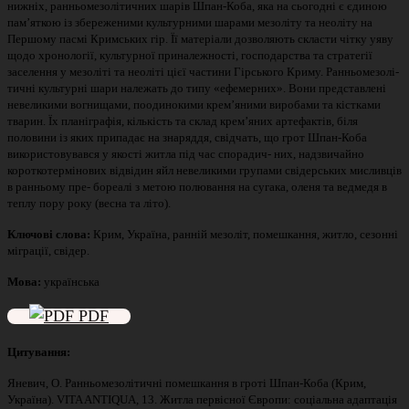
нижніх, ранньомезолітичних шарів Шпан-Коба, яка на сьогодні є єдиною
пам’яткою із збереженими культурними шарами мезоліту та неоліту на
Першому пасмі Кримських гір. Її матеріали дозволяють скласти чітку уяву
щодо хронології, культурної приналежності, господарства та стратегії
заселення у мезоліті та неоліті цієї частини Гірського Криму. Ранньомезолі-
тичні культурні шари належать до типу «ефемерних». Вони представлені
невеликими вогнищами, поодинокими крем’яними виробами та кістками
тварин. Їх планіграфія, кількість та склад крем’яних артефактів, біля
половини із яких припадає на знаряддя, свідчать, що грот Шпан-Коба
використовувався у якості житла під час спорадич- них, надзвичайно
короткотермінових відвідин яйл невеликими групами свідерських мисливців
в ранньому пре- бореалі з метою полювання на сугака, оленя та ведмедя в
теплу пору року (весна та літо).
Ключові слова:
Крим, Україна, ранній мезоліт, помешкання, житло, сезонні
міграції, свідер.
Мова:
українська
PDF
Цитування:
Яневич, О. Ранньомезолітичні помешкання в гроті Шпан-Коба (Крим,
Україна). VITA ANTIQUA
,
13. Житла первісної Європи: соціальна адаптація