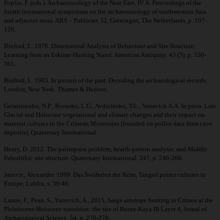
Poplin, F. (eds.). Archaeozoology of the Near East, IV A. Proceedings of the
fourth international symposium on the archaeozoology of southwestern Asia
and adjacent areas. ARS – Publicate 32, Groningen, The Netherlands, p. 107-
120.
Binford, L. 1978. Dimensional Analysis of Behaviour and Site Structure:
Learning from an Eskimo Hunting Stand. American Antiquity. 43 (3), p. 330-
361.
Binford, L. 1983. In pursuit of the past. Decoding the archaeological records.
London, New York: Thames & Hudson.
Gerasimenko, N.P., Bezusko, L.G., Avdieienko, Y.L., Yanevich A.A. In press. Late
Glacial and Holocene vegetational and climate changes and their impact on
material cultures in the Crimean Mountains (founded on pollen data from cave
deposits). Quaternary International.
Henry, D. 2012. The palimpsest problem, hearth pattern analysis, and Middle
Paleolithic site structure. Quaternary International. 247, p. 246-266.
Janevic, Alexander. 1999. Das Swiderien der Krim, Tanged points cultures in
Europe, Lublin, s. 36-46.
Lanoe, F., Pean, S., Yanevich, A., 2015, Saiga antelope hunting in Crimea at the
Pleistocene-Holocene transition: the site of Buran-Kaya III Layer 4, Jornal of
Archaeological Science, 54, р. 270-278.