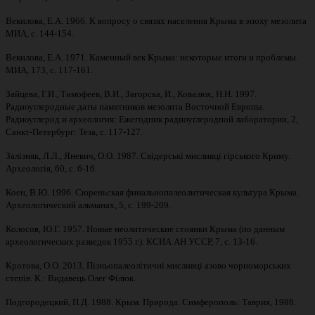
Векилова, Е.А. 1966. К вопросу о связях населения Крыма в эпоху мезолита
МИА, с. 144-154.
Векилова, Е.А. 1971. Каменный век Крыма: некоторые итоги и проблемы.
МИА, 173, с. 117-161.
Зайцева, Г.И., Тимофеев, В.И., Загорска, И., Ковалюх, Н.Н. 1997.
Радиоуглеродные даты памятников мезолита Восточной Европы.
Радиоуглерод и археология: Ежегодник радиоуглеродной лаборатории, 2,
Санкт-Петербург: Теза, с. 117-127.
Залізняк, Л.Л., Яневич, О.О. 1987. Свідерські мисливці гірського Криму.
Археологія, 60, с. 6-16.
Коен, В.Ю. 1996. Сюреньская финальнопалеолитическая культура Крыма.
Археологический альманах, 5, с. 199-209.
Колосов, Ю.Г. 1957. Новые неолитические стоянки Крыма (по данным
археологических разведок 1955 г.). КСИА АН УССР, 7, с. 13-16.
Кротова, О.О. 2013. Пізньопалеолітичні мисливці азово чорноморських
степів. К.: Видавець Олег Філюк.
Подгородецкий, П.Д. 1988. Крым. Природа. Симферополь: Таврия, 1988.