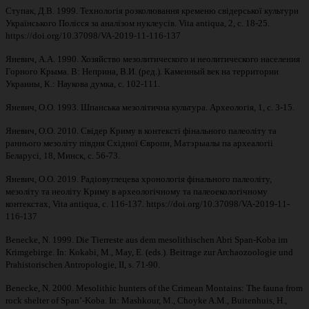
Ступак, Д.В. 1999. Технологія розколювання кременю свідерської культури
Українського Полісся за аналізом нуклеусів. Vita antiquа, 2, с. 18-25.
https://doi.org/10.37098/VA-2019-11-116-137
Яневич, А.А. 1990. Хозяйство мезолитического и неолитического населения
Горного Крыма. В: Неприна, В.И. (ред.). Каменный век на территории
Украины, К.: Наукова думка, с. 102-111.
Яневич, О.О. 1993. Шпанська мезолітична культура. Археологія, 1, с. 3-15.
Яневич, О.О. 2010. Свідер Криму в контексті фінального палеоліту та
раннього мезоліту півдня Східної Європи, Матэрыалы па археалогіі
Беларусі, 18, Минск, с. 56-73.
Яневич, О.О. 2019. Радіовуглецева хронологія фінального палеоліту,
мезоліту та неоліту Криму в археологічному та палеоекологічному
контекстах, Vita antiqua, с. 116-137. https://doi.org/10.37098/VA-2019-11-
116-137
Benecke, N. 1999. Die Tierreste aus dem mesolithischen Abri Span-Koba im
Krimgebirge. In: Kokabi, M., May, E. (eds.). Beitrage zur Archaozoologie und
Prahistorischen Antropologie, II, s. 71-90.
Benecke, N. 2000. Mesolithic hunters of the Crimean Montains: The fauna from
rock shelter of Span’-Koba. In: Mashkour, M., Choyke A.M., Buitenhuis, H.,