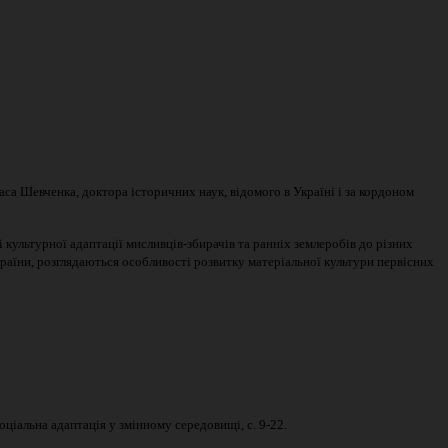
а Шевченка, доктора історичних наук, відомого в Україні і за кордоном
 культурної адаптації мисливців-збирачів та ранніх землеробів до різних
аїни, розглядаються особливості розвитку матеріальної культури первісних
ціальна адаптація у змінному середовищі, с. 9-22.