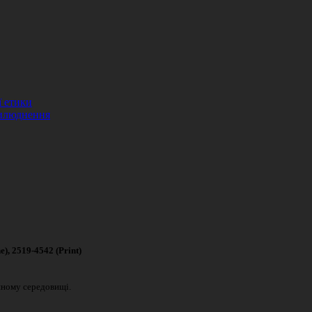
ї етики
рилюднення
4542 (Print)
нному середовищі.