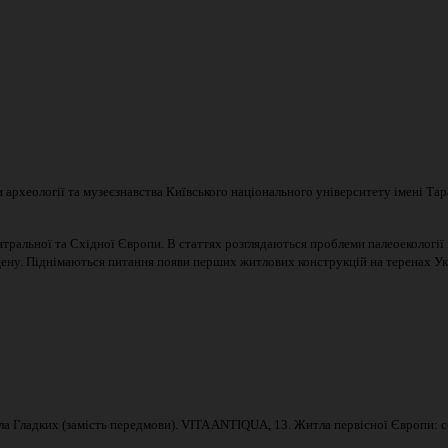
хеології та музеєзнавства Київського національного університету імені Тарас
тральної та Східної Європи. В статтях розглядаються проблеми палеоекології і
ену. Піднімаються питання появи перших житлових конструкцій на теренах Укр
а Гладких (замість передмови). VITA ANTIQUA, 13. Житла первісної Європи: со