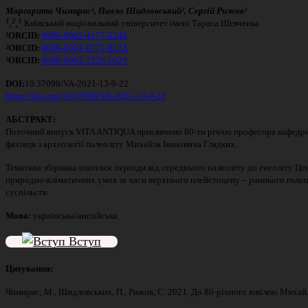
Маргарита Чимирис¹, Павло Шидловський², Сергій Рижов³
¹,²,³
Київський національний університет імені Тараса Шевченка
¹
ORCID:
0000-0002-4177-5246
²
ORCID:
0000-0001-6771-812X
³
ORCID:
0000-0002-3229-1020
DOI:
10.37098/VA-2021-13-9-22
https://doi.org/10.37098/VA-2021-13-9-22
АБСТРАКТ:
Поточний випуск VITA ANTIQUA присвячено 80-ти річчю професора кафедри ар
фахівця з археології палеоліту Михайла Івановича Гладких.
Тематика збірника охоплює періоди від середнього палеоліту до енеоліту Цен
природно-кліматичних умов за часи верхнього плейстоцену – раннього голоц
суспільств.
Мова:
українська/англійська
Вступ
Цитування:
Чимирис, М., Шидловських, П., Рижов, С. 2021. До 80-річного ювілею Михайл