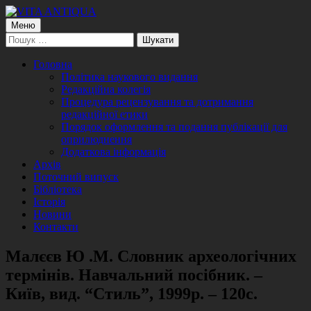
Перейти
до
Головне
Меню
VITA ANTIQUA
Центр Палеоетнологічних досліджень
контенту
Пошук:
меню
Головна
Політика наукового видання
Редакційна колегія
Процедура рецензування та дотримання
редакційної етики
Порядок оформлення та подання публікації для
оприлюднення
Додаткова інформація
Архів
Поточний випуск
Бібліотека
Історія
Новини
Контакти
Малєєв Ю .М. Словник археологічних
термінів. Навчальний посібник. –
Київ, вид. “Стиль”, 1999р. – 120с.