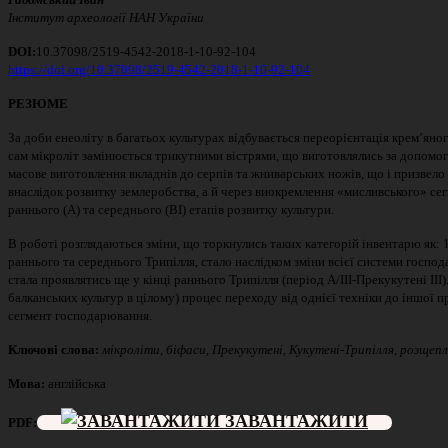
Інститут археології НАН України
DOI:
10.37098/2519-4542-2018-1-10-92-104
https://doi.org/10.37098/2519-4542-2018-1-10-92-104
РЕЗЮМЕ
За доби енеоліту в багатьох культурах відбувається переорієнтація крем’яно
сам мікроліт замінюється трикутними вістрями, що виготовлялись за допомо
масове виготовлення вкладнів до серпів та жниварських ножів, що і призвел
внаслідок розвитку землеробства, а й через виокремлення «мисливського» сег
раннього (А) та середнього (ВІ) етапів розвитку культури.
В роботі розглядаються зміни, що торкнулись таких категорій інвентарю як: 1
раннього та середнього Трипілля, стало наслідком зміни всієї системи господ
стала проявлятись ще у кінці раннього Трипілля (період А/ІІІ-Прекукутені ІІІ
балканських культур в цілому) процес переходу від однієї техніки до іншої пр
сегмент господарювання.
Ключові слова:
мікроліти, біфаси, Прекукутені, Кукутені-Трипілля, розщепл
Мова:
англійська
ЗАВАНТАЖИТИ
PDF
: