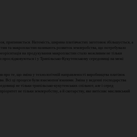
оя, припиняється. Натомість, ширина платівчастих заготовок збільшується, а
стин та макропластин називають розвиток землеробства, що потребувало
ереорієнтація на продукування макропластин стало можливим не тільки
іни прослідковуються і у Трипільсько-Кукутенському середовищі на межі
ня про те, що зміна у технологічній направленості виробництва платівок
ва. Всі ці процеси були взаємопов’язаними. Зміна у веденні господарства
редовищі не тільки трипільсько-кукутенських спільнот, але і серед
пріоритет не тільки землеробству, а й скотарству, яке витісняє мисливський