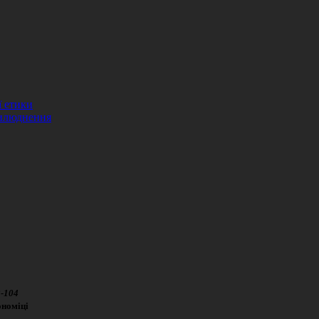
ї етики
рилюднення
2
-
104
ономіці