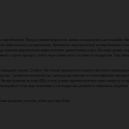
го виробництва. Продукування мікролітів, якими оснащувалась дистанційна збр
гою біфасіального розщеплення. Причиною переорієнтації на виробництво пла
о до відмови виробництва мікролітичних наконечників стріл. На нашу думку, п
менту з цього процесу, тобто через зміну всієї системи господарства. Такі зм
) вкладнів серпів; 2) зброї. На основі проведеного аналізу висунуто припущен
арства – розвиток землеробства, занепад мисливства та інтенсифікація скотарст
). На наступному ж етапі (ВІ), в силу різних причин (головно через напругу в се
искорився і став ледь помітним, а господарська діяльність змінилась, надавши 
ення кременю, енеоліт, мідно-кам’яна доба