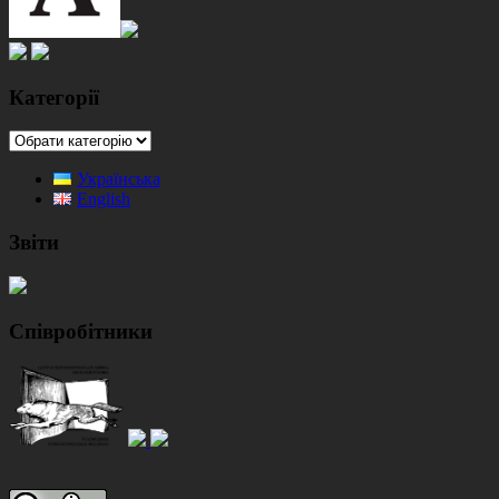
Категорії
Категорії
Українська
English
Звіти
Співробітники