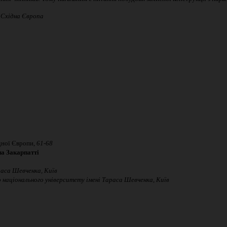
, Східна Європа
ної Європи,
6
1
-68
на Закарпатті
раса Шевченка, Київ
 національного університету імені Тараса Шевченка, Київ