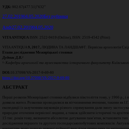
УДК
:
902.67(477.51)”632”
Опубліковано
Категорії
27.02.2019
04.05.2020
Без рубрики
Автор
Опубліковано
Andr
27.02.2019
04.05.2020
VITA ANTIQUA
ISSN: 2522-9419 (Online), ISSN: 2519-4542 (Print)
VITA ANTIQUA
9, 2017,
ЛЮДИНА ТА ЛАНДШАФТ: Первісна археологія Схід
Етапи дослідження Межиріцької стоянки
Дудник Д.В.¹
¹-
Кафедри археології та музеєзнавства
історичного факультету Київського
DOI:
10.37098/VA-2017-9-69-80
https://doi.org/10.37098/VA-2017-9-69-80
АБСТРАКТ
Перші розкопи Межиріцької стоянки відбулися півстоліття тому, у 1966 р., і
довкола жител. Розкопки проводилися як вітчизняними вченими, такими як І.Г. 
експедиції із залученням науковців різного спрямування дали змогу застосув
природне оточення первісної людини, а також здійснити історичні та архітек
15 тис. років тому, визначити абсолютне датування пам’ятки, встановити тип 
дослідження першого та другого господарськопобутових комплексів. Актуаль
накриттям, воно зазнало значної руйнації внаслідок природних та антропоге