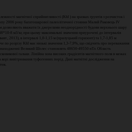
ежності магнітної сприйнятливості (Kfd ) на зразках грунтів з розчисток і
копу 2006 року багатошарової палеолітичної стоянки Малий Раковець IV
раям дозволяють вважати їх джерелами неоднорідності будови верхнього шару
48*10-8 м3/кг, при цьому максимальні значення приурочені до інтервалів
т., 2013), в інтервалі 1,0-1,15 м (прилуцький горизонт) та 1,7-1,85 м
че по розрізу Kfd має низькі значення 1,3-7,9%, що свідчить про переважання
езнаходженні Великий Шолес становлять 48650-49550 нТл. Область
сковикової гальки. Лінійна зона високих градієнтів магнітного поля в межах
на корі вивітрювання туфогенних порід. Дані магнітні дослідження на
ток.