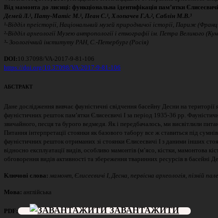
Від
мамонта
до
лисиці
:
функціональна
ідентифікація
пам
’
ятки
Єлисеєвич
Демей Л.¹
, Пату-Матіс М.¹
, Пеан С.¹
, Хлопачев Г.А.²
, Саблін М.В.³
¹-
Відділ пр
е
історії, Національний музей природничої історії, Париж (Франц
²-
В
ідділ
археології Музею антропології і етнографії ім.
Петра Великого (Кун
³-
Зоологічн
ий
інституту РАН, С.-Петербург (Росія)
DOI:
10.37098/VA-2017-9-81-106
https://doi.org/10.37098/VA-2017-9-81-106
АБСТРАКТ
Дане дослідження вивчає фауністичні свідчення басейну Десни на території я
фауністичних решток пам’ятки Єлисеєвичі І за період 1935-36 рр. Фауністи
звичайного, песця та бурого ведмедя. Як і передбачалось, ми висвітлили пита
Питання інтерпретації стоянки як базового табору все ж ставиться під сумн
фауністичних решток отриманих зі стоянки Єлисеєвичі І з даними інших стоя
відносно експлуатації видів, особливо мамонтів (м’ясо, кістки, мамонтова кіс
обговорення видів активності та збереження тваринних ресурсів в басейні Д
Ключові слова:
мамонт, Єлисеєвичі І, Десна, пе
р
вісна археологія, пізній па
Мова:
англійська
ЗАВАНТАЖИТИ
PDF: