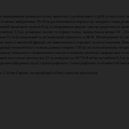
 вимірювання низькочастотної магнітної сприйнятливості (χlf) та частотної зал
е в межах майданчика 19х19 м, розташованого впритул до західної стінки роз
малій магнітного поля (4-8 м), їх неправильна форма і високі градієнти по к
є глибину 5,5 м і розкриває лесову та туфову товщу, змінюється в межах 50…11
бини 0,5 м (голоценовий та вітачивський горизонти за Ж.М. Матвіїшиною та співав
х зерен у магнітній фракції, які накопичилися в процесі грунтоутворення. Ниж
ндукції геомагнітного поля на ділянці площею 138 м2 на палеолітичному місц
іалу складеного з вулканічного скла (в основному ріоліти) і кварцитової та пі
копі поступово зростає від 32 на поверхні до 94*10-8 м3/кг на глибині 0,3 м, 
релом інформації щодо стратиграфічних і планіграфічних особливостей пам’я
с, Східна Європа, географічний підхід
,
первісна археологія