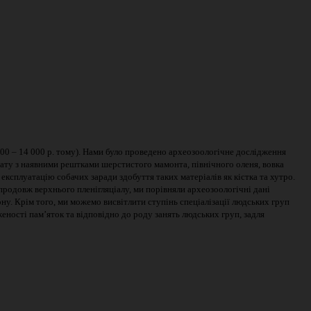
 000 – 14 000 р. тому). Нами було проведено археозоологічне дослідження
ату з наявними рештками шерстистого мамонта, північного оленя, вовка
експлуатацію собачих заради здобуття таких матеріалів як кістка та хутро.
продовж верхнього пленігляціалу, ми порівняли археозоологічні дані
у. Крім того, ми можемо висвітлити ступінь спеціалізації людських груп
еженості пам’яток та відповідно до роду занять людських груп, задля