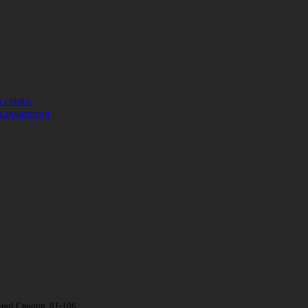
ї етики
рилюднення
ної Європи,
81-106