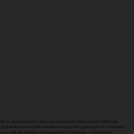
цей час виокремлюється низка археологічних субдисциплін, найбільше
 розробляється власний понятійний апарат, інструментарій та теоретичні
ків у цей час отримує теорія адаптації та пов’язані з нею поняття