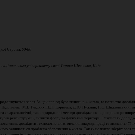
ної Європи,
69-80
 національного університету імені Тараса Шевченка
, Київ
 продовжуються зараз. За цей період було виявлено 4 житла, та повністю дослі
Підоплічко, М.І. Гладких, Н.Л. Корнієць, Д.Ю. Нужний, П.С. Шидловський, так і
ати як археологічні, так і природничі методи дослідження, що сприяло розшир
турні реконструкції, вивчити флору та фауну цієї території. Результати досл
поселення, дослідити технологію виготовлення знарядь праці та визначити її як
ною залишається проблема збереження 4 житла. Так як це житло зберігалося т
нних чинників. Тому нагальним є питання побудови захисної конструкції з пар