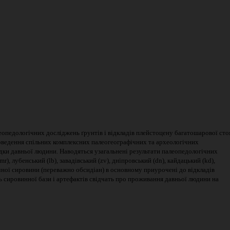
педологічних досліджень ґрунтів і відкладів плейстоцену багатошарової стоя
 проведення спільних комплексних палеогеографічних та археологічних
ідки давньої людини. Наводяться узагальнені результати палеопедологічних
 лубенський (lb), завадівський (zv), дніпровський (dn), кайдацький (kd),
анічної сировини (переважно обсидіан) в основному приурочені до відкладів
ть сировинної бази і артефактів свідчать про проживання давньої людини на