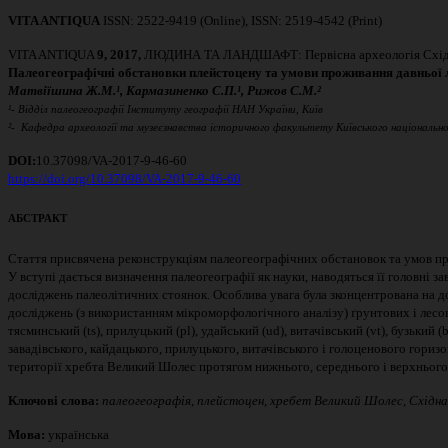
VITA ANTIQUA
ISSN: 2522-9419 (Online), ISSN: 2519-4542 (Print)
VITA ANTIQUA
9, 2017,
ЛЮДИНА ТА ЛАНДШАФТ: Первісна археологія Схід
Палеогеографічні обстановки плейстоцену та умови проживання давньої 
Матвіїшина
Ж.М.¹
, Кармазиненко
С.П.¹
, Рижов
С.М.²
¹-
В
ідділ
палеогеографії
Інституту
географії
НАН
України
,
Київ
²-
К
афедр
а
археології та музеєзнавства історичного факультету Київського національно
DOI:
10.37098/VA-2017-9-46-60
https://doi.org/10.37098/VA-2017-9-46-60
АБСТРАКТ
Стаття присвячена реконструкціям палеогеографічних обстановок та умов пр
У вступі дається визначення палеогеографії як науки, наводяться її головні 
досліджень палеолітичних стоянок. Особлива увага була зконцентрована на до
досліджень (з використанням мікроморфологічного аналізу) ґрунтових і лесови
тясминський (ts), прилуцький (pl), удайський (ud), витачівський (vt), бузьки
завадівського, кайдацького, прилуцького, витачівського і голоценового гориз
території хребта Великий Шолес протягом нижнього, середнього і верхнього 
Ключові слова:
палеогеографія, плейстоцен, хребет Великий Шолес, Східна
Мова:
українська