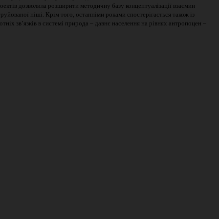
роектів дозволила розширити методичну базу концептуалізації взаємин
струйованої ніші. Крім того, останніми роками спостерігається також із
тніх зв’язків в системі природа – давнє населення на рівнях антропоцен –