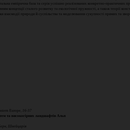
тальна емпірична база та серія успішно реалізованих конкретно-практичних п
анням концепції сталого розвитку та екологічної пружності, а також теорії кон
и взаємодії природи й суспільства та моделювання сукупності прямих та зворо
stern Europe,
16-37
стем та високогірних ландшафтів Альп
 Берн, Швейцарія