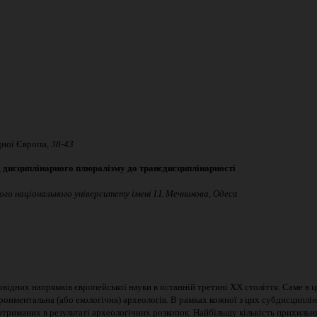
ної Європи,
38-43
д
дисциплінарного
плюралізму
до
трансдисциплінарності
го національного університету імені І.І. Мечникова, Одеса
відних напрямків європейської науки в останній третині ХХ століття. Саме в 
ронментальна (або екологічна) археологія. В рамках кожної з цих субдисциплін
 отриманих в результаті археологічних розкопок. Найбільшу кількість прихильни