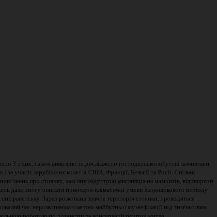
джено 3 з них, також виявлено та досліджено господарськопобутові комплекси
 за участі зарубіжних колег зі США, Франції, Бельгії та Росії. Спільні
енню знань про стоянку, кам’яну індустрію мисливців на мамонтів, відтворити
іджень дали змогу описати природно-кліматичні умови льодовикового періоду
 епіграветську. Зараз розкопана значна територія стоянки, проводяться
ривалий час нерозкопаним з метою майбутньої музеєфікації під тимчасовим
алельною роботою по розчистці та консервації решток житла.