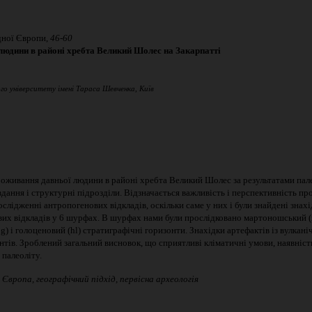
ної Європи,
46-60
людини в районі хребта Великий Шолес на Закарпатті
го університету імені Тараса Шевченка, Київ
оживання давньої людини в районі хребта Великий Шолес за результатами палео
завдання і структурні підрозділи. Відзначається важливість і перспективність
слідженні антропогенових відкладів, оскільки саме у них і були знайдені знах
х відкладів у 6 шурфах. В шурфах нами були прослідковано мартоношський (mr),
й (bg) і голоценовий (hl) стратиграфічні горизонти. Знахідки артефактів із вулк
онтів. Зроблений загальний висновок, що сприятливі кліматичні умови, наявніс
палеоліту.
 Європа, географічний підхід
,
первісна археологія