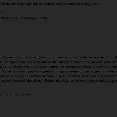
і
І
в
межах
верхнього
пленігляціалу
на
поселеннях
басейну
Десни
ія)
сткамера) С.
-
Петербург (Росія)
к України, так і Росії, впродовж другої половини верхнього пленігляціалу (20
чний спектр відносно обмежений та типовий для холодного та посушливого клім
ння використання мамонта задля отримання мамонтової кістки, а також активну 
ів. Проаналізувавши розмаїття дикої природи та використання людиною фауни в
нок басейну Десни з метою кращого розуміння палеоекологічної ситуації регіон
тка) та хижаків (хутро, кістка). Порівняння було здійснене з урахуванням збер
есни.
леоліт, Східна Європа